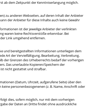
 erst ab dem Zeitpunkt der Kenntniserlangung möglich.
gen) zu anderen Webseiten, auf deren Inhalt der Anbieter
kann der Anbieter für diese Inhalte auch keine Gewähr
nformationen ist der jeweilige Anbieter der verlinkten
ung waren keine Rechtsverstöße erkennbar. Bei
d der Link umgehend entfernen.
erke und bereitgestellten Informationen unterliegen dem
e Art der Vervielfältigung, Bearbeitung, Verbreitung,
lb der Grenzen des Urheberrechts bedarf der vorherigen
bers. Das unerlaubte Kopieren/Speichern der
ist nicht gestattet und strafbar.
mationen (Datum, Uhrzeit, aufgerufene Seite) über den
en keine personenbezogenenen (z. B. Name, Anschrift oder
lgt dies, sofern möglich, nur mit dem vorherigen
rgabe der Daten an Dritte findet ohne ausdrückliche